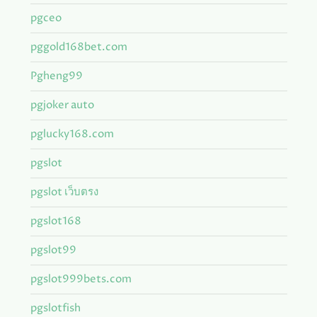
pgceo
pggold168bet.com
Pgheng99
pgjoker auto
pglucky168.com
pgslot
pgslot เว็บตรง
pgslot168
pgslot99
pgslot999bets.com
pgslotfish