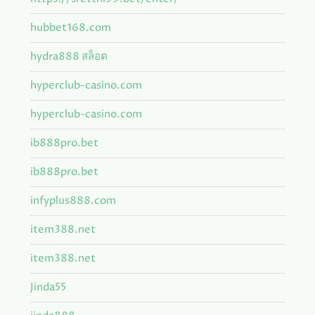
hubbet168.com
hydra888 สล็อต
hyperclub-casino.com
hyperclub-casino.com
ib888pro.bet
ib888pro.bet
infyplus888.com
item388.net
item388.net
Jinda55