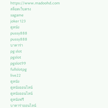
https://www.madoohd.com
สล็อตเว็บตรง
sagame
joker 123
ดูหนัง
pussy888
pussy888
บาคาร่า
pg slot
pgslot
pgslot99
fullslotpg
live22
ดูหนัง
ดูหนังออนไลน์
ดูหนังออนไลน์
ดูหนังฟรี
บาคาร่าออนไลน์