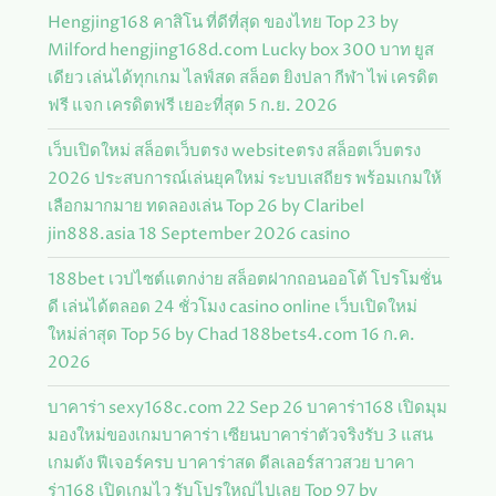
Hengjing168 คาสิโน ที่ดีที่สุด ของไทย Top 23 by
Milford hengjing168d.com Lucky box 300 บาท ยูส
เดียว เล่นได้ทุกเกม ไลฟ์สด สล็อต ยิงปลา กีฬา ไพ่ เครดิต
ฟรี แจก เครดิตฟรี เยอะที่สุด 5 ก.ย. 2026
เว็บเปิดใหม่ สล็อตเว็บตรง websiteตรง สล็อตเว็บตรง
2026 ประสบการณ์เล่นยุคใหม่ ระบบเสถียร พร้อมเกมให้
เลือกมากมาย ทดลองเล่น Top 26 by Claribel
jin888.asia 18 September 2026 casino
188bet เวปไซต์แตกง่าย สล็อตฝากถอนออโต้ โปรโมชั่น
ดี เล่นได้ตลอด 24 ชั่วโมง casino online เว็บเปิดใหม่
ใหม่ล่าสุด Top 56 by Chad 188bets4.com 16 ก.ค.
2026
บาคาร่า sexy168c.com 22 Sep 26 บาคาร่า168 เปิดมุม
มองใหม่ของเกมบาคาร่า เซียนบาคาร่าตัวจริงรับ 3 แสน
เกมดัง ฟีเจอร์ครบ บาคาร่าสด ดีลเลอร์สาวสวย บาคา
ร่า168 เปิดเกมไว รับโปรใหญ่ไปเลย Top 97 by