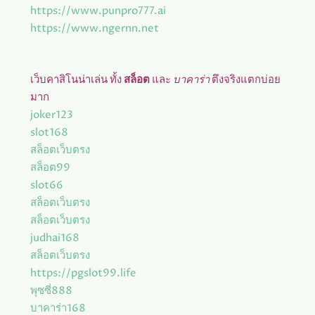
https://www.punpro777.ai
https://www.ngernn.net
เว็บคาสิโนน่าเล่น ทั้ง
สล็อต
และ
บาคาร่า
ตึงจริงแตกบ่อย
มาก
joker123
slot168
สล็อตเว็บตรง
สล็อต99
slot66
สล็อตเว็บตรง
สล็อตเว็บตรง
judhai168
สล็อตเว็บตรง
https://pgslot99.life
พุซซี่888
บาคาร่า168