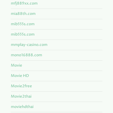
mfj889xx.com
mia88th.com
mib555s.com
mib555s.com
mmplay-casino.com
mono16888.com
Movie
Movie HD
Movie2free
Movie2thai
moviehdthai