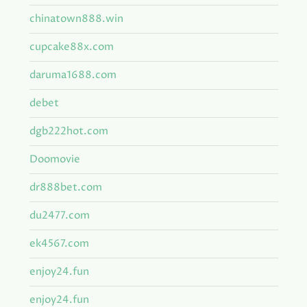
chinatown888.win
cupcake88x.com
daruma1688.com
debet
dgb222hot.com
Doomovie
dr888bet.com
du2477.com
ek4567.com
enjoy24.fun
enjoy24.fun