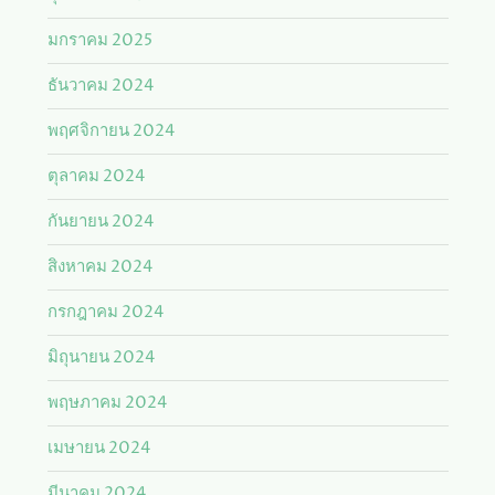
มกราคม 2025
ธันวาคม 2024
พฤศจิกายน 2024
ตุลาคม 2024
กันยายน 2024
สิงหาคม 2024
กรกฎาคม 2024
มิถุนายน 2024
พฤษภาคม 2024
เมษายน 2024
มีนาคม 2024