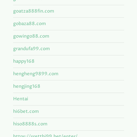
goatza888fin.com
gobaza88.com
gowingo88.com
grandufa99.com
happy168
hengheng9899.com
hengjing168
Hentai
hi6bet.com
hiso8888s.com
https://sretthi99.bet/enter/