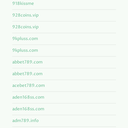
918kissme
928coins.vip
928coins.vip
9kpluss.com
9kpluss.com
abbet789.com
abbet789.com
acebet789.com
aden168ss.com
aden168ss.com
adm789.info