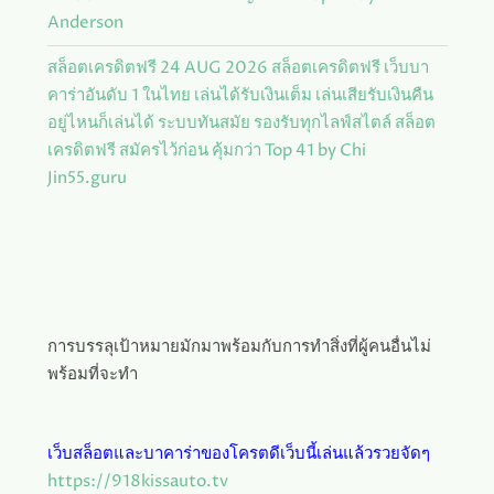
Anderson
สล็อตเครดิตฟรี 24 AUG 2026 สล็อตเครดิตฟรี เว็บบา
คาร่าอันดับ 1 ในไทย เล่นได้รับเงินเต็ม เล่นเสียรับเงินคืน
อยู่ไหนก็เล่นได้ ระบบทันสมัย รองรับทุกไลฟ์สไตล์ สล็อต
เครดิตฟรี สมัครไว้ก่อน คุ้มกว่า Top 41 by Chi
Jin55.guru
การบรรลุเป้าหมายมักมาพร้อมกับการทำสิ่งที่ผู้คนอื่นไม่
พร้อมที่จะทำ
เว็บสล็อตและบาคาร่าของโครตดีเว็บนี้เล่นแล้วรวยจัดๆ
https://918kissauto.tv