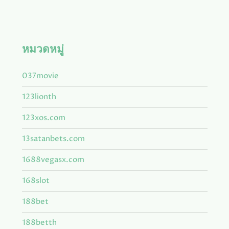
หมวดหมู่
037movie
123lionth
123xos.com
13satanbets.com
1688vegasx.com
168slot
188bet
188betth