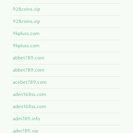
928coins.vip
928coins.vip
9kpluss.com
9kpluss.com
abbet789.com
abbet789.com
acebet789.com
aden168ss.com
aden168ss.com
adm789.info
adm789.vip