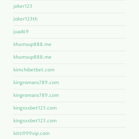
joker123
Joker123th
juad69
khumsup888.me
khumsup888.me
kimchibetbet.com
kingromans789.com
kingromans789.com
kingxxxbet123.com
kingxxxbet123.com
kitti999vip.com