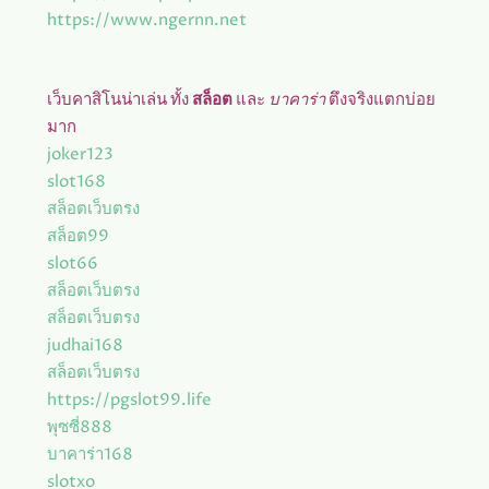
https://www.ngernn.net
เว็บคาสิโนน่าเล่น ทั้ง
สล็อต
และ
บาคาร่า
ตึงจริงแตกบ่อย
มาก
joker123
slot168
สล็อตเว็บตรง
สล็อต99
slot66
สล็อตเว็บตรง
สล็อตเว็บตรง
judhai168
สล็อตเว็บตรง
https://pgslot99.life
พุซซี่888
บาคาร่า168
slotxo