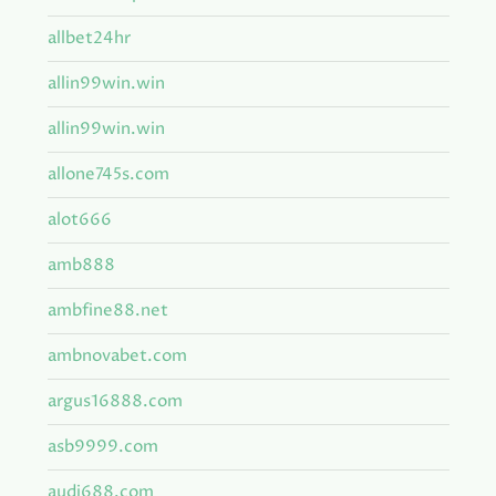
allbet24hr
allin99win.win
allin99win.win
allone745s.com
alot666
amb888
ambfine88.net
ambnovabet.com
argus16888.com
asb9999.com
audi688.com