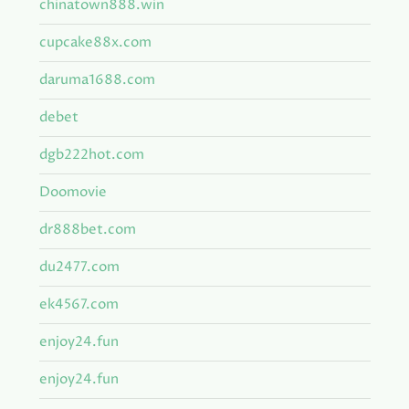
chinatown888.win
cupcake88x.com
daruma1688.com
debet
dgb222hot.com
Doomovie
dr888bet.com
du2477.com
ek4567.com
enjoy24.fun
enjoy24.fun