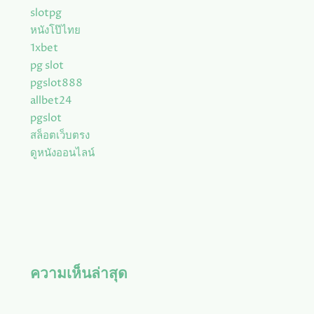
slotpg
หนังโป๊ไทย
1xbet
pg slot
pgslot888
allbet24
pgslot
สล็อตเว็บตรง
ดูหนังออนไลน์
ความเห็นล่าสุด