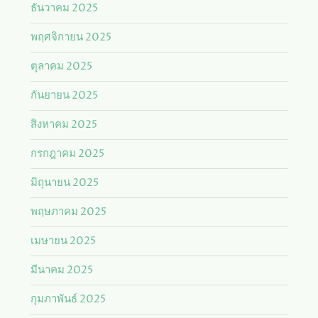
ธันวาคม 2025
พฤศจิกายน 2025
ตุลาคม 2025
กันยายน 2025
สิงหาคม 2025
กรกฎาคม 2025
มิถุนายน 2025
พฤษภาคม 2025
เมษายน 2025
มีนาคม 2025
กุมภาพันธ์ 2025