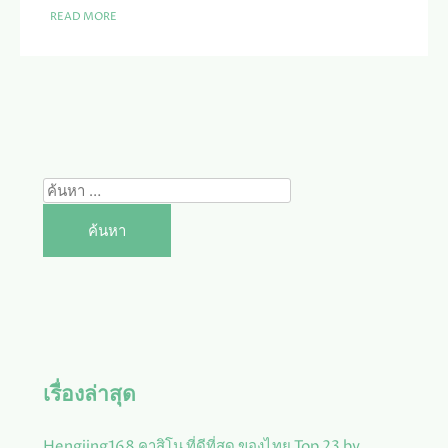
ภาพ
READ MORE
เสียง
คม
ชัด
เหมาะ
กับ
ผู้
เล่น
จริงจัง
TOP
ค้นหา
89
สำหรับ:
BY
BRENDAN
เรื่องล่าสุด
Hengjing168 คาสิโน ที่ดีที่สุด ของไทย Top 23 by