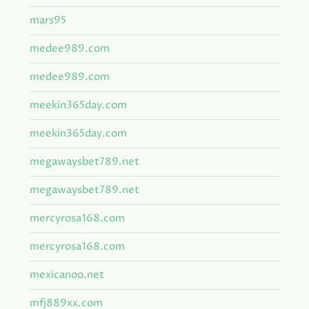
mars95
medee989.com
medee989.com
meekin365day.com
meekin365day.com
megawaysbet789.net
megawaysbet789.net
mercyrosa168.com
mercyrosa168.com
mexicanoo.net
mfj889xx.com