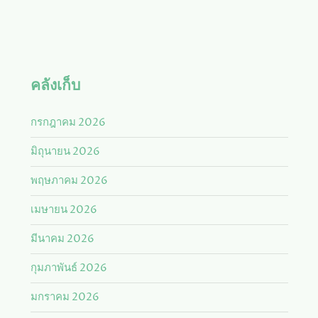
คลังเก็บ
กรกฎาคม 2026
มิถุนายน 2026
พฤษภาคม 2026
เมษายน 2026
มีนาคม 2026
กุมภาพันธ์ 2026
มกราคม 2026