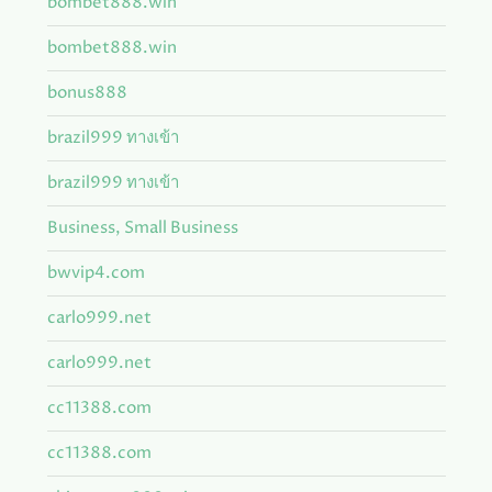
bombet888.win
bombet888.win
bonus888
brazil999 ทางเข้า
brazil999 ทางเข้า
Business, Small Business
bwvip4.com
carlo999.net
carlo999.net
cc11388.com
cc11388.com