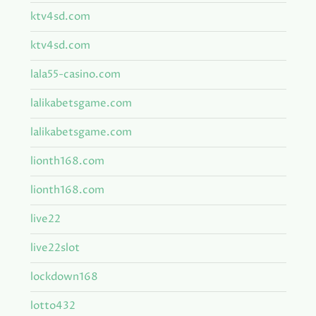
ktv4sd.com
ktv4sd.com
lala55-casino.com
lalikabetsgame.com
lalikabetsgame.com
lionth168.com
lionth168.com
live22
live22slot
lockdown168
lotto432