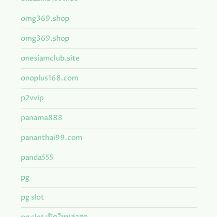
omg369.shop
omg369.shop
onesiamclub.site
onoplus168.com
p2vvip
panama888
pananthai99.com
panda555
pg
pg slot