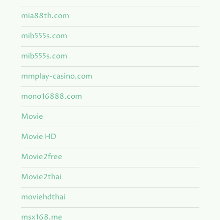
mia88th.com
mib555s.com
mib555s.com
mmplay-casino.com
mono16888.com
Movie
Movie HD
Movie2free
Movie2thai
moviehdthai
msx168.me