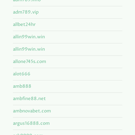
adm789.vip
allbet24hr
allin99win.win
allin99win.win
allone745s.com
alot666
amb888
ambfine88.net
ambnovabet.com
argus16888.com