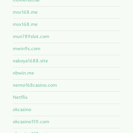
moviehdthai
msx168.me
msx168.me
mun789slot.com
mwin9s.com
nakoya1688.site
nbwin.me
nemo168casino.com
Netflix
okcasino
okcasino159.com