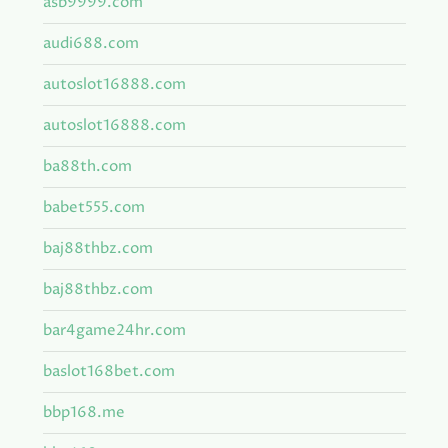
asb9999.com
audi688.com
autoslot16888.com
autoslot16888.com
ba88th.com
babet555.com
baj88thbz.com
baj88thbz.com
bar4game24hr.com
baslot168bet.com
bbp168.me