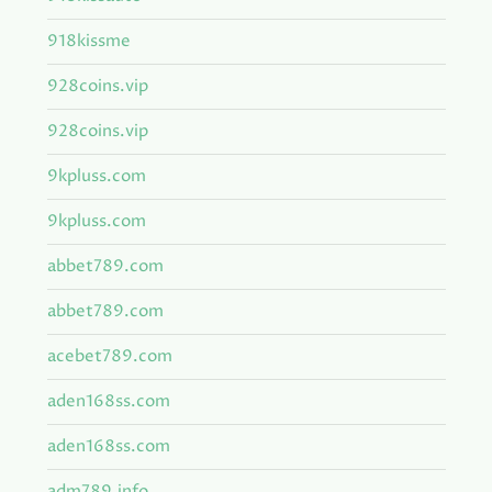
918kissme
928coins.vip
928coins.vip
9kpluss.com
9kpluss.com
abbet789.com
abbet789.com
acebet789.com
aden168ss.com
aden168ss.com
adm789.info