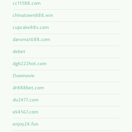
cc11388.com
chinatown888.win
cupcake88x.com
daruma1688.com
debet
dgb222hot.com
Doomovie
dr888bet.com
du2477.com
ek4567.com
enjoy24.fun