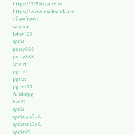
https://918kissauto.tv
https://www.madoohd.com
สล็อตเว็บตรง
sagame
joker 123
ดูหนัง
pussy888
pussy888
บาคาร่า
pg slot
pgslot
pgslot99
fullslotpg
live22
ดูหนัง
ดูหนังออนไลน์
ดูหนังออนไลน์
ดูหนังฟรี