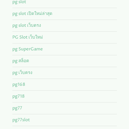
pg slot
pg slot เปิดใหม่ล่าสุด
pg slot เว็บตรง
PG Slot เว็บใหม่
pg SuperGame
pg สล็อต
pg เว็บตรง
pg168
pg718
pg77
pg77slot