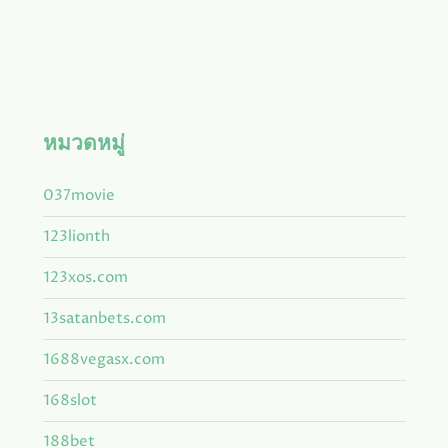
หมวดหมู่
037movie
123lionth
123xos.com
13satanbets.com
1688vegasx.com
168slot
188bet