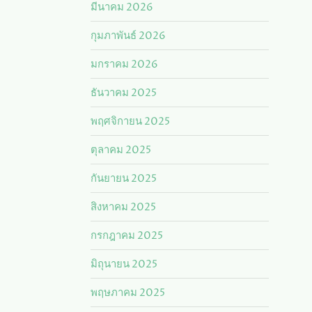
มีนาคม 2026
กุมภาพันธ์ 2026
มกราคม 2026
ธันวาคม 2025
พฤศจิกายน 2025
ตุลาคม 2025
กันยายน 2025
สิงหาคม 2025
กรกฎาคม 2025
มิถุนายน 2025
พฤษภาคม 2025