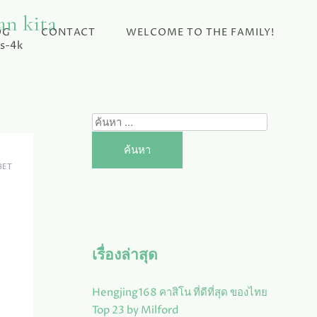
an kita
OG
CONTACT
WELCOME TO THE FAMILY!
es-4k
ค้นหา
สำหรับ:
BET
เรื่องล่าสุด
Hengjing168 คาสิโน ที่ดีที่สุด ของไทย
Top 23 by Milford