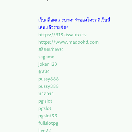
เว็บสล็อตและบาคาร่าของโครตดีเว็บนี้
เล่นแล้วรวยจัดๆ
https://918kissauto.tv
https://www.madoohd.com
สล็อตเว็บตรง
sagame
joker 123
ดูหนัง
pussy888
pussy888
บาคาร่า
pg slot
pgslot
pgslot99
fullslotpg
live22