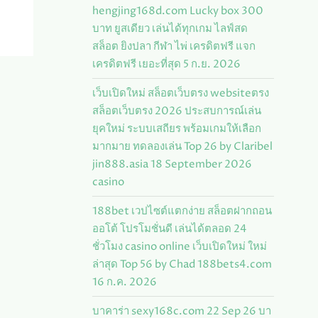
hengjing168d.com Lucky box 300
บาท ยูสเดียว เล่นได้ทุกเกม ไลฟ์สด
สล็อต ยิงปลา กีฬา ไพ่ เครดิตฟรี แจก
เครดิตฟรี เยอะที่สุด 5 ก.ย. 2026
เว็บเปิดใหม่ สล็อตเว็บตรง websiteตรง
สล็อตเว็บตรง 2026 ประสบการณ์เล่น
ยุคใหม่ ระบบเสถียร พร้อมเกมให้เลือก
มากมาย ทดลองเล่น Top 26 by Claribel
jin888.asia 18 September 2026
casino
188bet เวปไซต์แตกง่าย สล็อตฝากถอน
ออโต้ โปรโมชั่นดี เล่นได้ตลอด 24
ชั่วโมง casino online เว็บเปิดใหม่ ใหม่
ล่าสุด Top 56 by Chad 188bets4.com
E
16 ก.ค. 2026
บาคาร่า sexy168c.com 22 Sep 26 บา