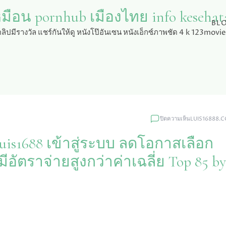
มือน pornhub เมืองไทย info kesehat
BL
ิปมีรางวัล แชร์กันให้ดู หนังโป๊อันเซน หนังเอ็กซ์ภาพชัด 4 k 123movi
บน
ปิดความเห็น
LUIS16888.
LUIS1688
เข้า
 luis1688 เข้าสู่ระบบ ลดโอกาสเลือก
สู่
อัตราจ่ายสูงกว่าค่าเฉลี่ย Top 85 by
ระบบ
12
AUGUST
LUIS1688
เข้า
สู่
ระบบ
ลด