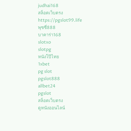
judhai168
สล็อตเว็บตรง
https://pgslot99.life
พุซซี่888
บาคาร่า168
slotxo
slotpg
หนังโป๊ไทย
1xbet
pg slot
pgslot888
allbet24
pgslot
สล็อตเว็บตรง
ดูหนังออนไลน์