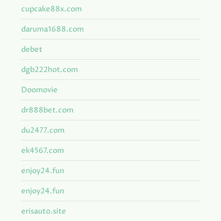
cupcake88x.com
daruma1688.com
debet
dgb222hot.com
Doomovie
dr888bet.com
du2477.com
ek4567.com
enjoy24.fun
enjoy24.fun
erisauto.site