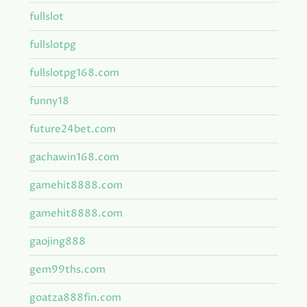
fullslot
fullslotpg
fullslotpg168.com
funny18
future24bet.com
gachawin168.com
gamehit8888.com
gamehit8888.com
gaojing888
gem99ths.com
goatza888fin.com