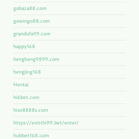
gobaza88.com
gowingo88.com
grandufa99.com
happy168
hengheng9899.com
hengjing168
Hentai
hi6bet.com
hiso8888s.com
https://sretthi99.bet/enter/
hubbet168.com