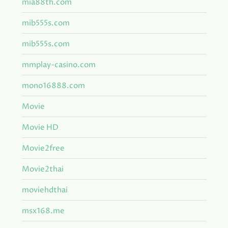
mia88th.com
mib555s.com
mib555s.com
mmplay-casino.com
mono16888.com
Movie
Movie HD
Movie2free
Movie2thai
moviehdthai
msx168.me