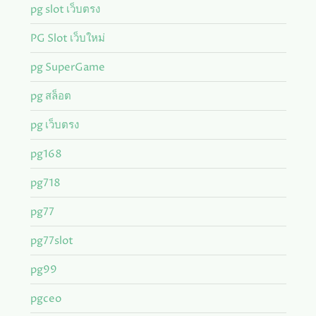
pg slot เว็บตรง
PG Slot เว็บใหม่
pg SuperGame
pg สล็อต
pg เว็บตรง
pg168
pg718
pg77
pg77slot
pg99
pgceo