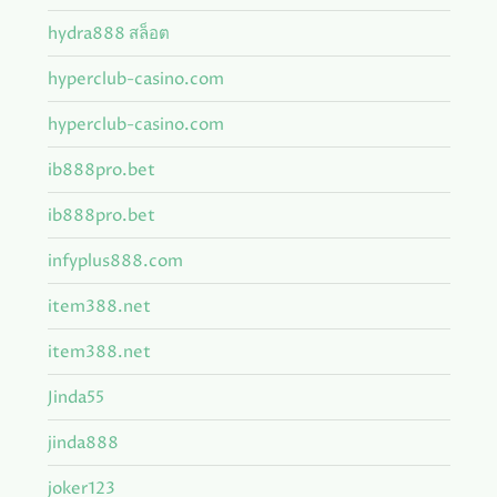
hydra888 สล็อต
hyperclub-casino.com
hyperclub-casino.com
ib888pro.bet
ib888pro.bet
infyplus888.com
item388.net
item388.net
Jinda55
jinda888
joker123