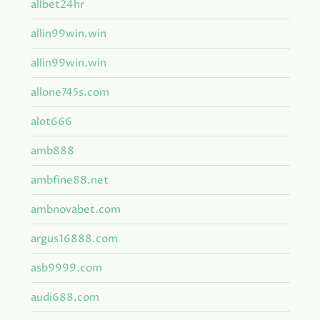
allbet24hr
allin99win.win
allin99win.win
allone745s.com
alot666
amb888
ambfine88.net
ambnovabet.com
argus16888.com
asb9999.com
audi688.com