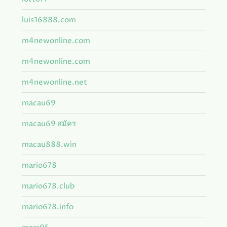
luis16888.com
m4newonline.com
m4newonline.com
m4newonline.net
macau69
macau69 สมัคร
macau888.win
mario678
mario678.club
mario678.info