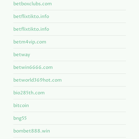
betboxclubs.com
betflixtikto.info
betflixtikto.info
betm4vip.com
betway
betwin6666.com
betworld369hot.com
bio285th.com
bitcoin
bng55
bombet888.win