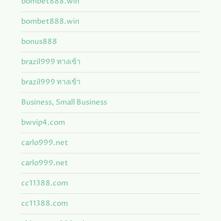
bombet888.win
bombet888.win
bonus888
brazil999 ทางเข้า
brazil999 ทางเข้า
Business, Small Business
bwvip4.com
carlo999.net
carlo999.net
cc11388.com
cc11388.com