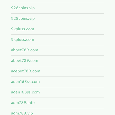
928coins.vip
928coins.vip
9kpluss.com
9kpluss.com
abbet789.com
abbet789.com
acebet789.com
aden168ss.com
aden168ss.com
adm789.info
adm789.vip