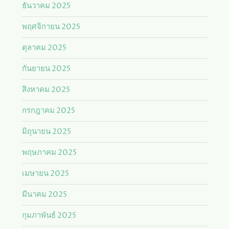
ธันวาคม 2025
พฤศจิกายน 2025
ตุลาคม 2025
กันยายน 2025
สิงหาคม 2025
กรกฎาคม 2025
มิถุนายน 2025
พฤษภาคม 2025
เมษายน 2025
มีนาคม 2025
กุมภาพันธ์ 2025