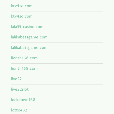
ktv4sd.com
ktv4sd.com
lala55-casino.com
lalikabetsgame.com
lalikabetsgame.com
lionth168.com
lionth168.com
live22
live22slot
lockdown168
lotto432