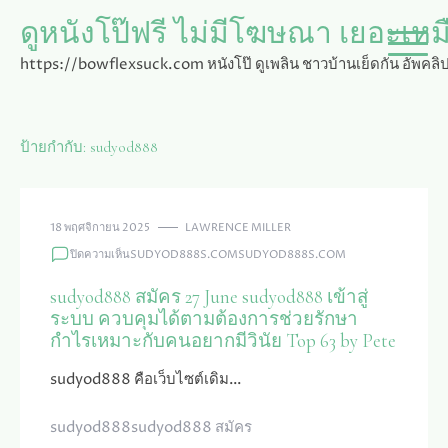
Skip
ดูหนังโป๊ฟรี ไม่มีโฆษณา เยอะเหมื
to
content
https://bowflexsuck.com หนังโป๊ ดูเพลิน ชาวบ้านเย็ดกัน อัพคลิปม
ป้ายกำกับ:
sudyod888
18 พฤศจิกายน 2025
LAWRENCE MILLER
บน
ปิดความเห็น
SUDYOD888S.COM
SUDYOD888S.COM
SUDYOD888
สมัคร
sudyod888 สมัคร 27 June sudyod888 เข้าสู่
27
ระบบ ควบคุมได้ตามต้องการช่วยรักษา
JUNE
กำไรเหมาะกับคนอยากมีวินัย Top 63 by Pete
SUDYOD888
เข้า
sudyod888 คือเว็บไซต์เดิม…
สู่
ระบบ
sudyod888
ควบคุม
sudyod888 สมัคร
ได้