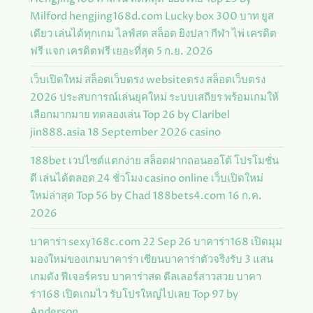
Milford hengjing168d.com Lucky box 300 บาท ยูส
เดียว เล่นได้ทุกเกม ไลฟ์สด สล็อต ยิงปลา กีฬา ไพ่ เครดิต
ฟรี แจก เครดิตฟรี เยอะที่สุด 5 ก.ย. 2026
เว็บเปิดใหม่ สล็อตเว็บตรง websiteตรง สล็อตเว็บตรง
2026 ประสบการณ์เล่นยุคใหม่ ระบบเสถียร พร้อมเกมให้
เลือกมากมาย ทดลองเล่น Top 26 by Claribel
jin888.asia 18 September 2026 casino
188bet เวปไซต์แตกง่าย สล็อตฝากถอนออโต้ โปรโมชั่น
ดี เล่นได้ตลอด 24 ชั่วโมง casino online เว็บเปิดใหม่
ใหม่ล่าสุด Top 56 by Chad 188bets4.com 16 ก.ค.
2026
บาคาร่า sexy168c.com 22 Sep 26 บาคาร่า168 เปิดมุม
มองใหม่ของเกมบาคาร่า เซียนบาคาร่าตัวจริงรับ 3 แสน
เกมดัง ฟีเจอร์ครบ บาคาร่าสด ดีลเลอร์สาวสวย บาคา
ร่า168 เปิดเกมไว รับโปรใหญ่ไปเลย Top 97 by
Anderson