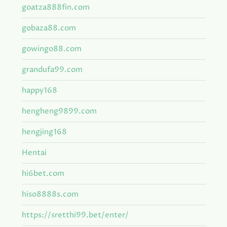
goatza888fin.com
gobaza88.com
gowingo88.com
grandufa99.com
happy168
hengheng9899.com
hengjing168
Hentai
hi6bet.com
hiso8888s.com
https://sretthi99.bet/enter/