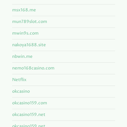
msx168.me
mun789slot.com
mwin9s.com
nakoya1688.site
nbwin.me
nemo168casino.com
Netflix
okcasino
okcasino159.com
okcasino159.net
okcasino159.net