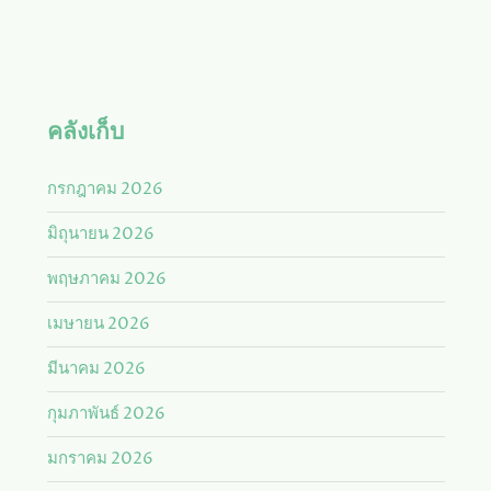
คลังเก็บ
กรกฎาคม 2026
มิถุนายน 2026
พฤษภาคม 2026
เมษายน 2026
มีนาคม 2026
กุมภาพันธ์ 2026
มกราคม 2026